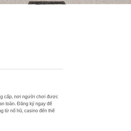
ẳng cấp, nơi người chơi được 
an toàn. Đăng ký ngay để 
 từ nổ hũ, casino đến thể 