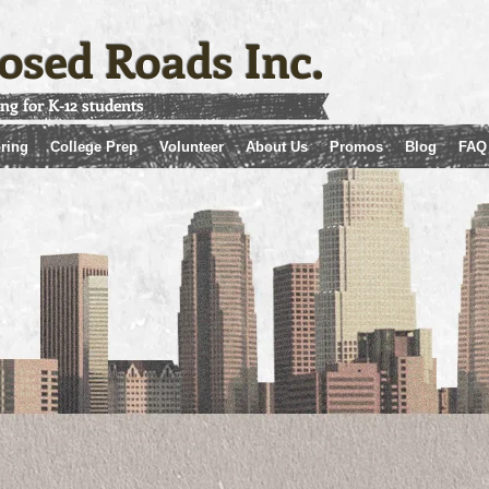
osed Roads Inc.
ing for K-12 students
ring
College Prep
Volunteer
About Us
Promos
Blog
FAQ