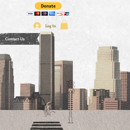
Log In
Contact Us