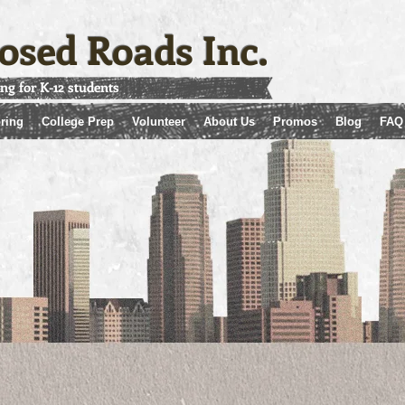
osed Roads Inc.
ing for K-12 students
ring
College Prep
Volunteer
About Us
Promos
Blog
FAQ