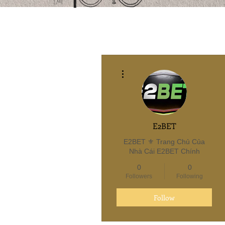
More actions
E2BET
E2BET ⚜️ Trang Chủ Của
Nhà Cái E2BET Chính
0
0
Followers
Following
Follow