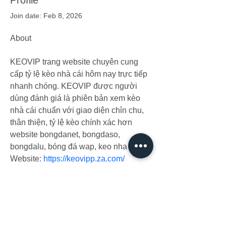
Profile
Join date: Feb 8, 2026
About
KEOVIP trang website chuyên cung 
cấp tỷ lệ kèo nhà cái hôm nay trực tiếp 
nhanh chóng. KEOVIP được người 
dùng đánh giá là phiên bản xem kèo 
nhà cái chuẩn với giao diện chỉn chu, 
thân thiện, tỷ lệ kèo chính xác hơn 
website bongdanet, bongdaso, 
bongdalu, bóng đá wap, keo nha cai 5.
Website: 
https://keovipp.za.com/
Sđt: 0905117855
Địa chỉ: 45/361 Phan Huy Ích, Phường 
12, Gò Vấp, Thành phố Hồ Chí Minh, 
Việt Nam
Email: support@keovippza.com