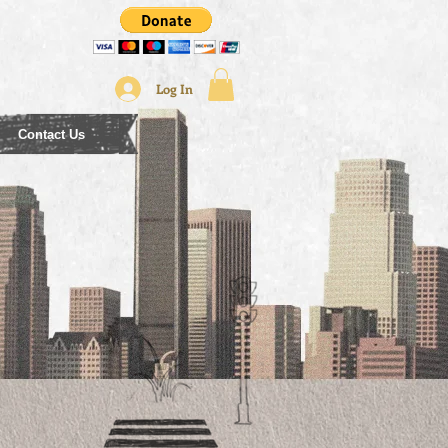
Log In
Contact Us