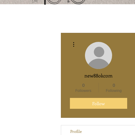
More actions
new88okcom
0
0
Followers
Following
Follow
Profile