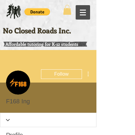
No Closed Roads Inc.
Affordable tutoring for K-12 students
More actions
Follow
F168 Ing