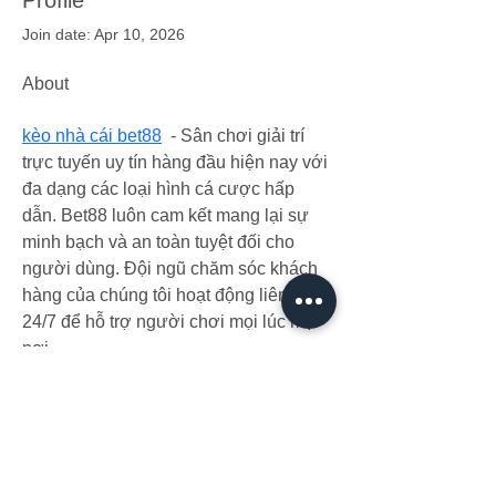
Profile
Join date: Apr 10, 2026
About
kèo nhà cái bet88
  - Sân chơi giải trí 
trực tuyến uy tín hàng đầu hiện nay với 
đa dạng các loại hình cá cược hấp 
dẫn. Bet88 luôn cam kết mang lại sự 
minh bạch và an toàn tuyệt đối cho 
người dùng. Đội ngũ chăm sóc khách 
hàng của chúng tôi hoạt động liên tục 
24/7 để hỗ trợ người chơi mọi lúc mọi 
nơi.
Phone: 0937412856
Địa chỉ: 7/21A Võ Nguyên Giáp, Long 
Thạnh Mỹ, Tăng Nhơn Phú, Hồ Chí 
Minh, Việt Nam