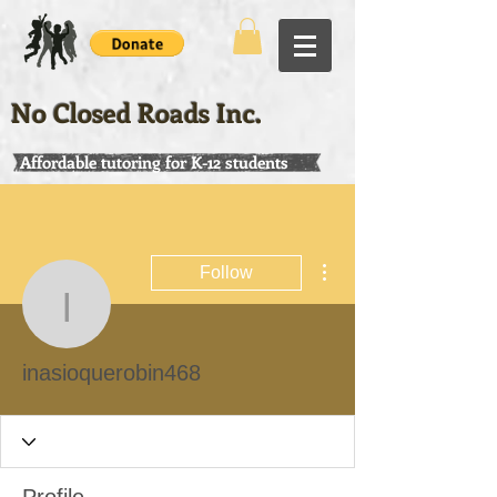
No Closed Roads Inc.
Affordable tutoring for K-12 students
More actions
Follow
inasioquerobin468
inasioquerobin468