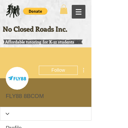
No Closed Roads Inc.
Affordable tutoring for K-12 students
More actions
Follow
FLY88 8BCOM